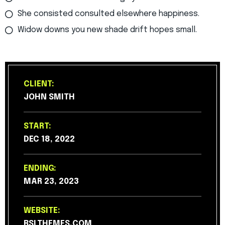
She consisted consulted elsewhere happiness.
Widow downs you new shade drift hopes small.
CLIENT:
JOHN SMITH
START:
DEC 18, 2022
ENDING:
MAR 23, 2023
WEBSITE:
BSLTHEMES.COM